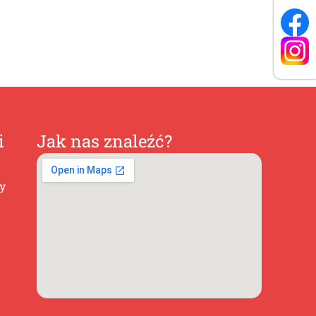
i
Jak nas znaleźć?
ty