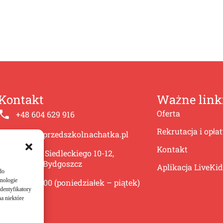
Kontakt
Ważne link
Oferta
+48 604 629 916
Rekrutacja i opła
biuro@przedszkolnachatka.pl
Kontakt
ul. A.G. Siedleckiego 10-12,
85-868 Bydgoszcz
Aplikacja LiveKid
do
hnologie
6:00-17:00 (poniedziałek – piątek)
dentyfikatory
a niektóre