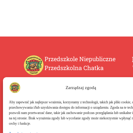
Przedszkole Niepubliczne
Przedszkolna Chatka
Przedszkolna Chatka to niepubliczne przedszkole w
Bydgoszczy na osiedlu Wyżyny. Rekrutacja trwa
Zarządzaj zgodą
przez cały rok. Przyjmowane są dzieci od 2 do 6 lat.
Aby zapewnić jak najlepsze wrażenia, korzystamy z technologii, takich jak pliki cookie, 
przechowywania i/lub uzyskiwania dostępu do informacji o urządzeniu. Zgoda na te tec
pozwoli nam przetwarzać dane, takie jak zachowanie podczas przeglądania lub unikalne i
na tej stronie. Brak wyrażenia zgody lub wycofanie zgody może niekorzystnie wpłynąć n
cechy i funkcje.