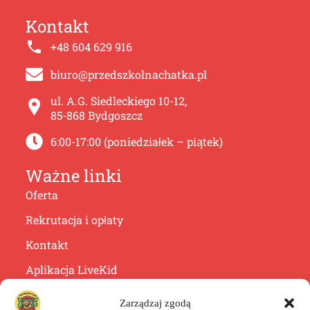
Kontakt
+48 604 629 916
biuro@przedszkolnachatka.pl
ul. A.G. Siedleckiego 10-12,
85-868 Bydgoszcz
6:00-17:00 (poniedziałek – piątek)
Ważne linki
Oferta
Rekrutacja i opłaty
Kontakt
Aplikacja LiveKid
Jak nas znaleźć?
Zarządzaj zgodą