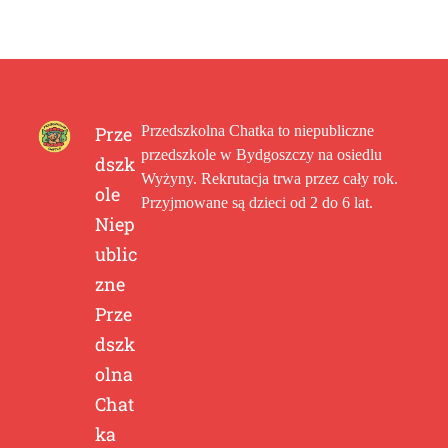
Prze
Przedszkolna Chatka to niepubliczne
przedszkole w Bydgoszczy na osiedlu
dszk
Wyżyny. Rekrutacja trwa przez cały rok.
ole
Przyjmowane są dzieci od 2 do 6 lat.
Niep
ublic
zne
Prze
dszk
olna
Chat
ka