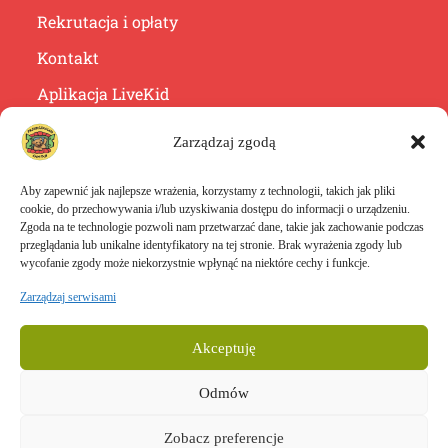
Rekrutacja i opłaty
Kontakt
Aplikacja LiveKid
Jak nas znaleźć?
Zarządzaj zgodą
Aby zapewnić jak najlepsze wrażenia, korzystamy z technologii, takich jak pliki
cookie, do przechowywania i/lub uzyskiwania dostępu do informacji o urządzeniu.
Zgoda na te technologie pozwoli nam przetwarzać dane, takie jak zachowanie podczas
przeglądania lub unikalne identyfikatory na tej stronie. Brak wyrażenia zgody lub
wycofanie zgody może niekorzystnie wpłynąć na niektóre cechy i funkcje.
Zarządzaj serwisami
Akceptuję
Odmów
Polityka prywatności
RODO
1
Zobacz preferencje
Copyright © 2024 Niepubliczne Przedszkole