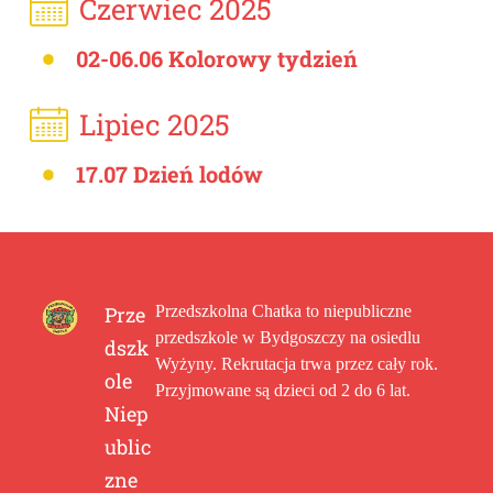
Czerwiec 2025
02-06.06 Kolorowy tydzień
Lipiec 2025
17.07 Dzień lodów
Prze
Przedszkolna Chatka to niepubliczne
przedszkole w Bydgoszczy na osiedlu
dszk
Wyżyny. Rekrutacja trwa przez cały rok.
ole
Przyjmowane są dzieci od 2 do 6 lat.
Niep
ublic
zne