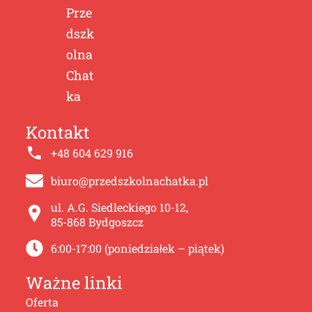
Prze
dszk
olna
Chat
ka
Kontakt
+48 604 629 916
biuro@przedszkolnachatka.pl
ul. A.G. Siedleckiego 10-12,
85-868 Bydgoszcz
6:00-17:00 (poniedziałek – piątek)
Ważne linki
Oferta