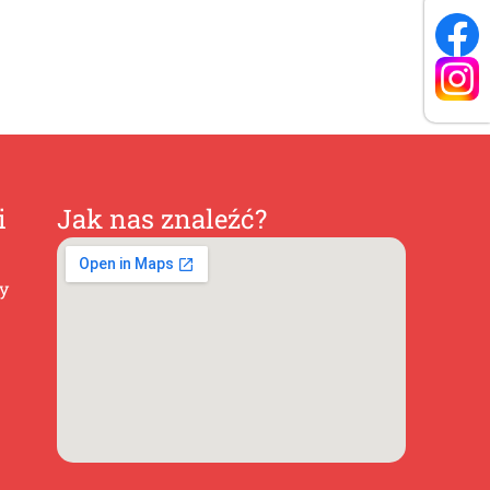
i
Jak nas znaleźć?
ty