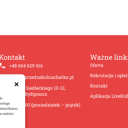
Kontakt
Ważne link
Oferta
+48 604 629 916
Rekrutacja i opła
biuro@przedszkolnachatka.pl
Kontakt
ul. A.G. Siedleckiego 10-12,
85-868 Bydgoszcz
Aplikacja LiveKid
do
hnologie
6:00-17:00 (poniedziałek – piątek)
dentyfikatory
a niektóre