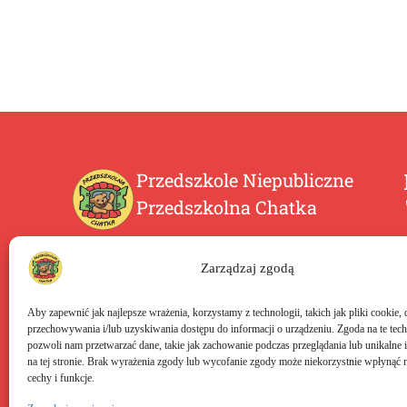
Przedszkole Niepubliczne
Przedszkolna Chatka
Przedszkolna Chatka to niepubliczne przedszkole w
Bydgoszczy na osiedlu Wyżyny. Rekrutacja trwa
Zarządzaj zgodą
przez cały rok. Przyjmowane są dzieci od 2 do 6 lat.
Aby zapewnić jak najlepsze wrażenia, korzystamy z technologii, takich jak pliki cookie, 
przechowywania i/lub uzyskiwania dostępu do informacji o urządzeniu. Zgoda na te tec
pozwoli nam przetwarzać dane, takie jak zachowanie podczas przeglądania lub unikalne i
na tej stronie. Brak wyrażenia zgody lub wycofanie zgody może niekorzystnie wpłynąć n
cechy i funkcje.